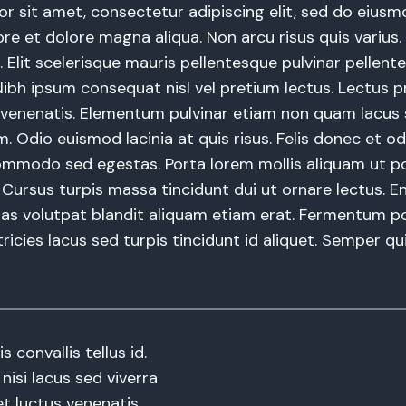
r sit amet, consectetur adipiscing elit, sed do eius
ore et dolore magna aliqua. Non arcu risus quis varius. 
 Elit scelerisque mauris pellentesque pulvinar pellent
Nibh ipsum consequat nisl vel pretium lectus. Lectus pr
venenatis. Elementum pulvinar etiam non quam lacus
. Odio euismod lacinia at quis risus. Felis donec et o
mmodo sed egestas. Porta lorem mollis aliquam ut por
. Cursus turpis massa tincidunt dui ut ornare lectus. E
as volutpat blandit aliquam etiam erat. Fermentum p
ltricies lacus sed turpis tincidunt id aliquet. Semper qui
s convallis tellus id.
isi lacus sed viverra
et luctus venenatis