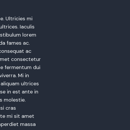
e. Ultricies mi
trices. Iaculis
estibulum lorem
da fames ac.
 consequat ac
 amet consectetur
que fermentum dui
iverra. Mi in
 aliquam ultrices
se in est ante in
s molestie.
isi cras
te mi sit amet
mperdiet massa