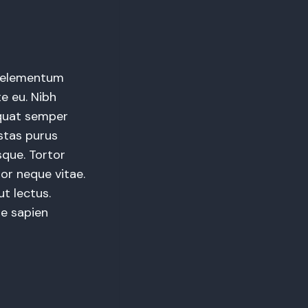
m elementum
e eu. Nibh
equat semper
estas purus
sque. Tortor
or neque vitae.
t lectus.
ae sapien