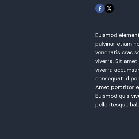
Euismod elementu
pulvinar etiam no
venenatis cras s
viverra. Sit amet
viverra accumsan 
consequat id por
Amet porttitor e
Euismod quis viv
pellentesque hab