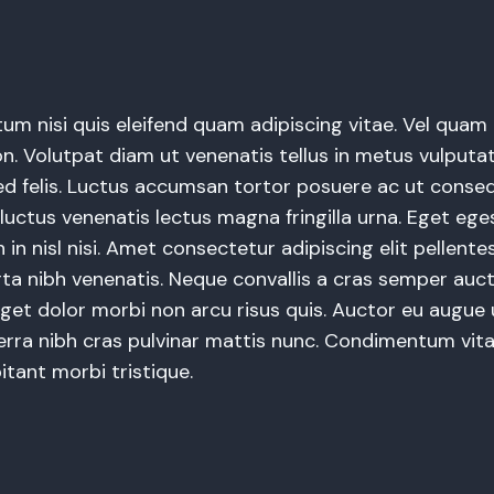
m nisi quis eleifend quam adipiscing vitae. Vel qua
n. Volutpat diam ut venenatis tellus in metus vulputat
ed felis. Luctus accumsan tortor posuere ac ut cons
 luctus venenatis lectus magna fringilla urna. Eget eg
in nisl nisi. Amet consectetur adipiscing elit pellente
ta nibh venenatis. Neque convallis a cras semper auct
get dolor morbi non arcu risus quis. Auctor eu augue u
erra nibh cras pulvinar mattis nunc. Condimentum vit
itant morbi tristique.