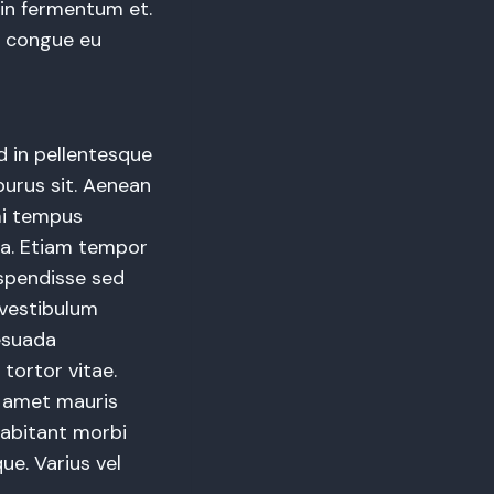
 in fermentum et.
e congue eu
 in pellentesque
purus sit. Aenean
 mi tempus
sa. Etiam tempor
uspendisse sed
 vestibulum
lesuada
tortor vitae.
t amet mauris
habitant morbi
que. Varius vel