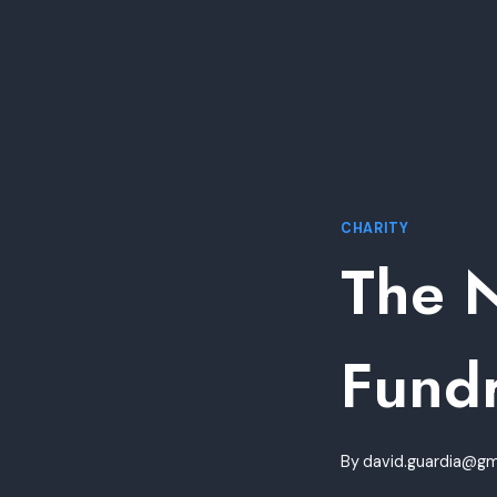
CHARITY
The N
Fundr
By
david.guardia@gm