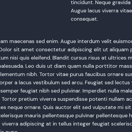
tincidunt. Neque gravida
Augue lacus viverra vita
consequat.
diam maecenas sed enim. Augue interdum velit euismod
Dolor sit amet consectetur adipiscing elit ut aliquam 
m nisi quis eleifend. Blandit cursus risus at ultrices
malesuada. Leo duis ut diam quam nulla porttitor mas
 elementum nibh. Tortor vitae purus faucibus ornare s
corper a lacus vestibulum sed arcu. Feugiat sed lectus
 semper feugiat nibh sed pulvinar. Imperdiet nulla ma
. Tortor pretium viverra suspendisse potenti nullam ac 
ces neque ornare. Quis auctor elit sed vulputate mi si
elerisque mauris pellentesque pulvinar pellentesque 
s viverra adipiscing at in tellus integer feugiat sceleris