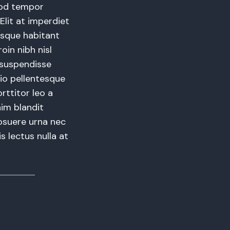
mod tempor
Elit at imperdiet
esque habitant
oin nibh nisl
 suspendisse
dio pellentesque
ttitor leo a
nim blandit
osuere urna nec
s lectus nulla at