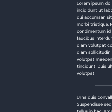
Lorem ipsum dolo
incididunt ut lab
dui accumsan sit.
morbi tristique. 
condimentum id 
faucibus interdum
diam volutpat co
diam sollicitudin
volutpat maecen
tincidunt. Duis u
volutpat.
Urna duis convalli
Suspendisse sed n
tellus in hac. Am