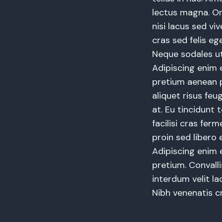
lectus magna. O
nisi lacus sed vi
cras sed felis ege
Neque sodales ut
Adipiscing enim 
pretium aenean p
aliquet risus fe
at. Eu tincidunt 
facilisi cras fer
proin sed libero 
Adipiscing enim 
pretium. Convallis
interdum velit la
Nibh venenatis cr