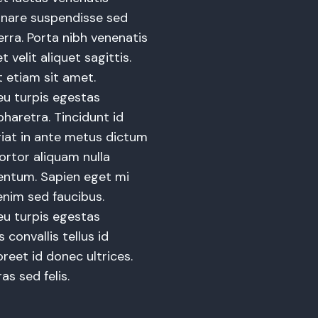
rnare suspendisse sed
verra. Porta nibh venenatis
t velit aliquet sagittis.
 etiam sit amet.
eu turpis egestas
haretra. Tincidunt id
ugiat in ante metus dictum
tortor aliquam nulla
mentum. Sapien eget mi
enim sed faucibus.
eu turpis egestas
 convallis tellus id
oreet id donec ultrices.
as sed felis.